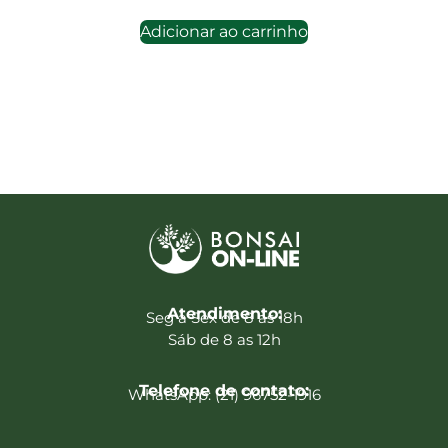
Adicionar ao carrinho
Atendimento:
Seg a Sex de 8 as 18h
Sáb de 8 as 12h
Telefone de contato:
WhatsApp: (21) 96752-1916